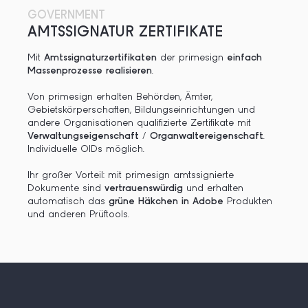
GOVERNMENT
AMTSSIGNATUR ZERTIFIKATE
Mit
Amtssignaturzertifikaten
der primesign
einfach
Massenprozesse realisieren
.
Von primesign erhalten Behörden, Ämter,
Gebietskörperschaften, Bildungseinrichtungen und
andere Organisationen qualifizierte Zertifikate mit
Verwaltungseigenschaft
/
Organwaltereigenschaft
.
Individuelle OIDs möglich.
Ihr großer Vorteil: mit primesign amtssignierte
Dokumente sind
vertrauenswürdig
und erhalten
automatisch das
grüne Häkchen in Adobe
Produkten
und anderen Prüftools.