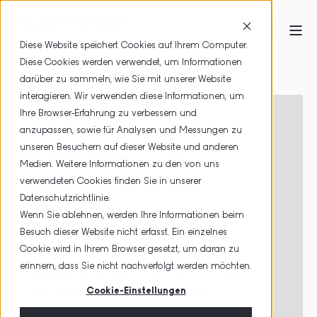
Diese Website speichert Cookies auf Ihrem Computer.
Diese Cookies werden verwendet, um Informationen
HOME
PRODUKTE
PRIMESIGN SEAL
darüber zu sammeln, wie Sie mit unserer Website
interagieren. Wir verwenden diese Informationen, um
Ihre Browser-Erfahrung zu verbessern und
anzupassen, sowie für Analysen und Messungen zu
primesign
unseren Besuchern auf dieser Website und anderen
Medien. Weitere Informationen zu den von uns
verwendeten Cookies finden Sie in unserer
SEAL
Datenschutzrichtlinie.
Wenn Sie ablehnen, werden Ihre Informationen beim
Besuch dieser Website nicht erfasst. Ein einzelnes
Nutzen Sie
qualifizierte
Cookie wird in Ihrem Browser gesetzt, um daran zu
erinnern, dass Sie nicht nachverfolgt werden möchten.
Siegelzertifikate der primesign
als rechtlich anerkannten
Cookie-Einstellungen
elektronischen
Firmenstempel