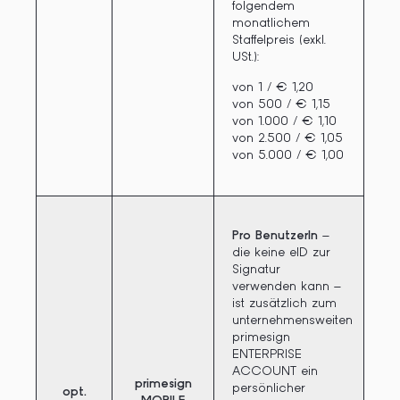
folgendem
monatlichem
Staffelpreis (exkl.
USt.):
von 1 / € 1,20
von 500 / € 1,15
von 1.000 / € 1,10
von 2.500 / € 1,05
von 5.000 / € 1,00
Pro BenutzerIn
–
die keine eID zur
Signatur
verwenden kann –
ist zusätzlich zum
unternehmensweiten
primesign
ENTERPRISE
ACCOUNT ein
primesign
persönlicher
opt.