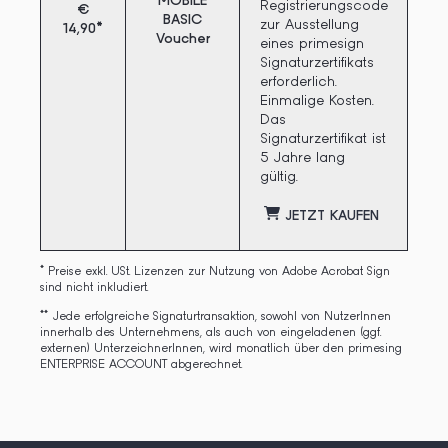
MOBILE
Registrierungscode
€
BASIC
zur Ausstellung
14,90*
Voucher
eines primesign
Signaturzertifikats
erforderlich.
Einmalige Kosten.
Das
Signaturzertifikat ist
5 Jahre lang
gültig.
JETZT KAUFEN
* Preise exkl. USt. Lizenzen zur Nutzung von Adobe Acrobat Sign
sind nicht inkludiert.
** Jede erfolgreiche Signaturtransaktion, sowohl von NutzerInnen
innerhalb des Unternehmens, als auch von eingeladenen (ggf.
externen) UnterzeichnerInnen, wird monatlich über den primesing
ENTERPRISE ACCOUNT abgerechnet.